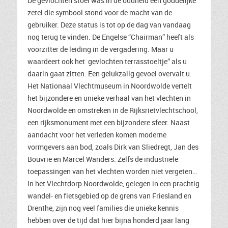
De gevlochten stoel was in de oudheid een goddelijke
zetel die symbool stond voor de macht van de
gebruiker. Deze status is tot op de dag van vandaag
nog terug te vinden. De Engelse “Chairman” heeft als
voorzitter de leiding in de vergadering. Maar u
waardeert ook het gevlochten terrasstoeltje” als u
daarin gaat zitten. Een gelukzalig gevoel overvalt u.
Het Nationaal Vlechtmuseum in Noordwolde vertelt
het bijzondere en unieke verhaal van het vlechten in
Noordwolde en omstreken in de Rijksrietvlechtschool,
een rijksmonument met een bijzondere sfeer. Naast
aandacht voor het verleden komen moderne
vormgevers aan bod, zoals Dirk van Sliedregt, Jan des
Bouvrie en Marcel Wanders. Zelfs de industriële
toepassingen van het vlechten worden niet vergeten…
In het Vlechtdorp Noordwolde, gelegen in een prachtig
wandel- en fietsgebied op de grens van Friesland en
Drenthe, zijn nog veel families die unieke kennis
hebben over de tijd dat hier bijna honderd jaar lang