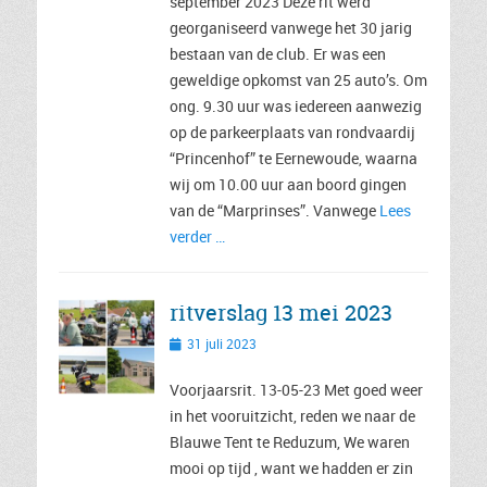
september 2023 Deze rit werd
georganiseerd vanwege het 30 jarig
bestaan van de club. Er was een
geweldige opkomst van 25 auto’s. Om
ong. 9.30 uur was iedereen aanwezig
op de parkeerplaats van rondvaardij
“Princenhof” te Eernewoude, waarna
wij om 10.00 uur aan boord gingen
van de “Marprinses”. Vanwege
Lees
verder …
ritverslag 13 mei 2023
Geplaatst
31 juli 2023
op
Voorjaarsrit. 13-05-23 Met goed weer
in het vooruitzicht, reden we naar de
Blauwe Tent te Reduzum, We waren
mooi op tijd , want we hadden er zin