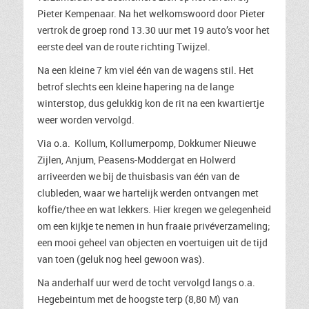
Pieter Kempenaar. Na het welkomswoord door Pieter
vertrok de groep rond 13.30 uur met 19 auto’s voor het
eerste deel van de route richting Twijzel.
Na een kleine 7 km viel één van de wagens stil. Het
betrof slechts een kleine hapering na de lange
winterstop, dus gelukkig kon de rit na een kwartiertje
weer worden vervolgd.
Via o.a. Kollum, Kollumerpomp, Dokkumer Nieuwe
Zijlen, Anjum, Peasens-Moddergat en Holwerd
arriveerden we bij de thuisbasis van één van de
clubleden, waar we hartelijk werden ontvangen met
koffie/thee en wat lekkers. Hier kregen we gelegenheid
om een kijkje te nemen in hun fraaie privéverzameling;
een mooi geheel van objecten en voertuigen uit de tijd
van toen (geluk nog heel gewoon was).
Na anderhalf uur werd de tocht vervolgd langs o.a.
Hegebeintum met de hoogste terp (8,80 M) van