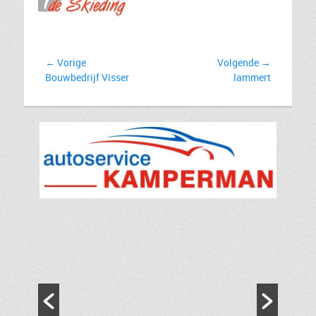
Bericht
← Vorige
Volgende →
Vorig
Volgend
Bouwbedrijf Visser
lammert
navigatie
bericht:
bericht: