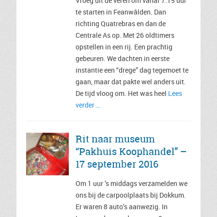
Vroeg uit de veren om vanaf 7.15 uur
te starten in Feanwâlden. Dan
richting Quatrebras en dan de
Centrale As op. Met 26 oldtimers
opstellen in een rij. Een prachtig
gebeuren. We dachten in eerste
instantie een “drege” dag tegemoet te
gaan, maar dat pakte wel anders uit.
De tijd vloog om. Het was heel
Lees
verder …
Rit naar museum
“Pakhuis Koophandel” –
17 september 2016
Om 1 uur ’s middags verzamelden we
ons bij de carpoolplaats bij Dokkum.
Er waren 8 auto’s aanwezig. In