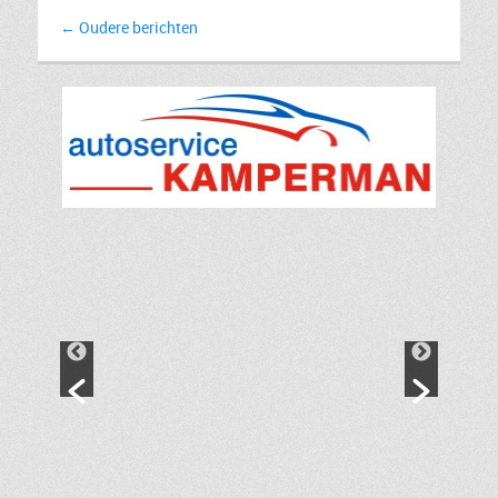
Bericht
←
Oudere berichten
navigatie