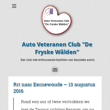
Auto Veteranen Club "De
Fryske Wâlden"
Een club met enthousiaste bezitters van klassieke auto’s
E-
mail
Rit naar Eernewoude – 13 augustus
2016
Rond een uur of twee vertrokken we
met de Taunus richting Bergum, om na