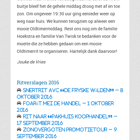
buitje bleef het de gehele middag droog met af en toe
zon. Om ongeveer 19:30 uur ging eenieder weer op
weg naar huis. We kunnen terugzien op alweer een
mooie Oldtimermiddag. Rest ons nog om de familie
Hoekstra en familie Van Twisk te bedanken voor de
moeite die ze hebben gedaan om een mooie
Oldtimerrit te organiseren. Hartelijk dank daarvoor!
Jouke de Vries
Ritverslagen 2016
Snertrit AVC “De Fryske Wâlden” – 8
oktober 2016
Foarút mei de Handel – 1 oktober
2016
Rit naar “Pakhuis Koophandel” –
17 september 2016
Zonovergoten Promotietour – 9
september 2016