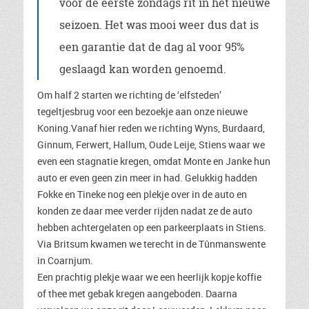
voor de eerste zondags rit in het nieuwe
seizoen. Het was mooi weer dus dat is
een garantie dat de dag al voor 95%
geslaagd kan worden genoemd.
Om half 2 starten we richting de ‘elfsteden’
tegeltjesbrug voor een bezoekje aan onze nieuwe
Koning.Vanaf hier reden we richting Wyns, Burdaard,
Ginnum, Ferwert, Hallum, Oude Leije, Stiens waar we
even een stagnatie kregen, omdat Monte en Janke hun
auto er even geen zin meer in had. Gelukkig hadden
Fokke en Tineke nog een plekje over in de auto en
konden ze daar mee verder rijden nadat ze de auto
hebben achtergelaten op een parkeerplaats in Stiens.
Via Britsum kwamen we terecht in de Tûnmanswente
in Coarnjum.
Een prachtig plekje waar we een heerlijk kopje koffie
of thee met gebak kregen aangeboden. Daarna