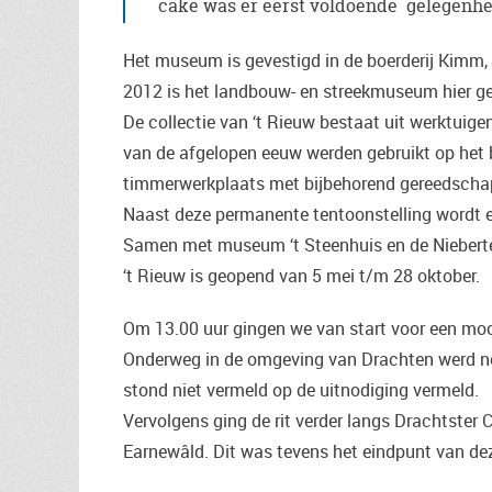
cake was er eerst voldoende gelegenhe
Het museum is gevestigd in de boerderij Kimm, 
2012 is het landbouw- en streekmuseum hier ge
De collectie van ‘t Rieuw bestaat uit werktuig
van de afgelopen eeuw werden gebruikt op het bo
timmerwerkplaats met bijbehorend gereedschap
Naast deze permanente tentoonstelling wordt er 
Samen met museum ‘t Steenhuis en de Nieberter
‘t Rieuw is geopend van 5 mei t/m 28 oktober.
Om 13.00 uur gingen we van start voor een mooie
Onderweg in de omgeving van Drachten werd no
stond niet vermeld op de uitnodiging vermeld.
Vervolgens ging de rit verder langs Drachtster
Earnewâld. Dit was tevens het eindpunt van dez