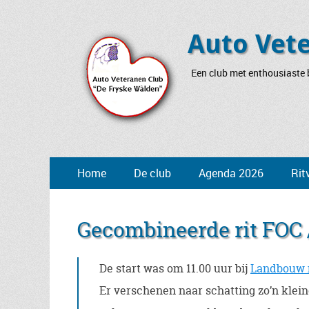
Auto Vet
Een club met enthousiaste b
Primair
Ga
Home
De club
Agenda 2026
Rit
naar
menu
de
inhoud
Gecombineerde rit FOC /
De start was om 11.00 uur bij
Landbouw 
Er verschenen naar schatting zo’n klein