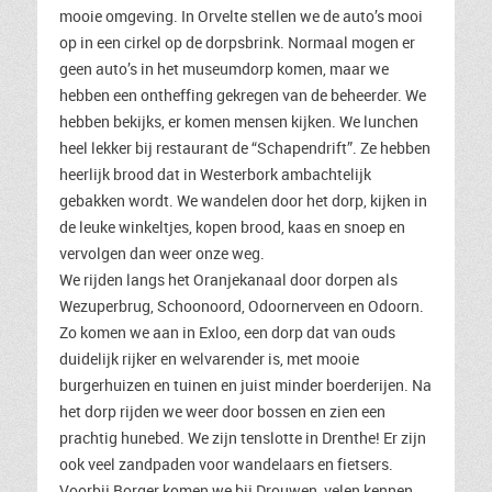
mooie omgeving. In Orvelte stellen we de auto’s mooi
op in een cirkel op de dorpsbrink. Normaal mogen er
geen auto’s in het museumdorp komen, maar we
hebben een ontheffing gekregen van de beheerder. We
hebben bekijks, er komen mensen kijken. We lunchen
heel lekker bij restaurant de “Schapendrift”. Ze hebben
heerlijk brood dat in Westerbork ambachtelijk
gebakken wordt. We wandelen door het dorp, kijken in
de leuke winkeltjes, kopen brood, kaas en snoep en
vervolgen dan weer onze weg.
We rijden langs het Oranjekanaal door dorpen als
Wezuperbrug, Schoonoord, Odoornerveen en Odoorn.
Zo komen we aan in Exloo, een dorp dat van ouds
duidelijk rijker en welvarender is, met mooie
burgerhuizen en tuinen en juist minder boerderijen. Na
het dorp rijden we weer door bossen en zien een
prachtig hunebed. We zijn tenslotte in Drenthe! Er zijn
ook veel zandpaden voor wandelaars en fietsers.
Voorbij Borger komen we bij Drouwen, velen kennen