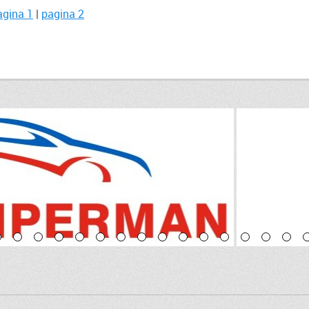
agina 1
|
pagina 2