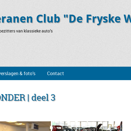
eranen Club "De Fryske 
ezitters van klassieke auto’s
verslagen & foto’s
Contact
DER | deel 3