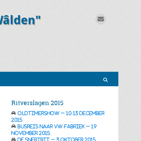
Wâlden"
E-
mail
Zoeken
Ritverslagen 2015
Oldtimershow – 10-13 december
2015
Busreis naar VW-fabriek – 19
november 2015
De Snertrit – 3 oktober 2015