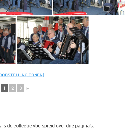
VOORSTELLING TONEN]
1
2
3
►
 is de collectie vberspreid over drie pagina’s.