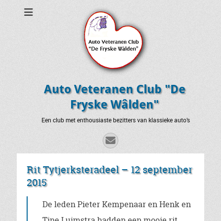
Auto Veteranen Club "De
Fryske Wâlden"
Een club met enthousiaste bezitters van klassieke auto’s
E-
mail
Rit Tytjerksteradeel – 12 september
2015
De leden Pieter Kempenaar en Henk en
Tine Luimstra hadden een mooie rit